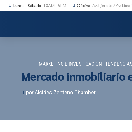
Lunes - Sábado
10AM - 5PM
Oficina
Av. Ejército / Av. Lima
MARKETING E INVESTIGACIÓN
TENDENCIA
Mercado inmobiliario 
por Alcides Zenteno Chamber