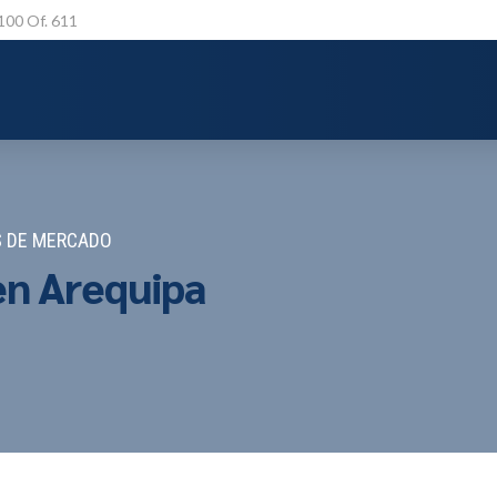
 100 Of. 611
S DE MERCADO
en Arequipa