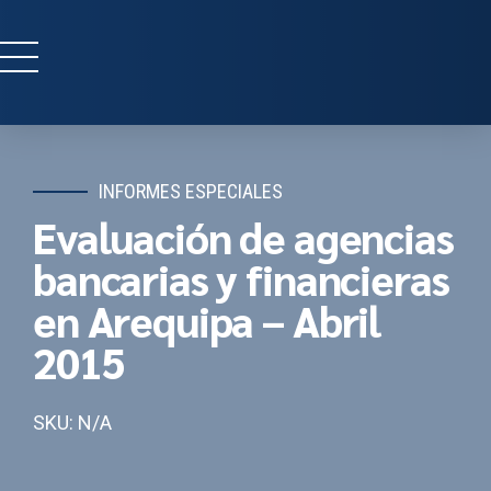
INFORMES ESPECIALES
Evaluación de agencias
bancarias y financieras
en Arequipa – Abril
2015
SKU: N/A