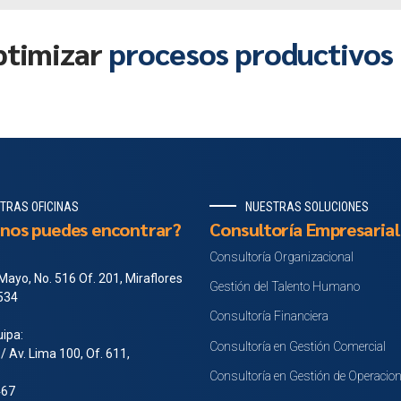
ptimizar
procesos productivos
TRAS OFICINAS
NUESTRAS SOLUCIONES
nos puedes encontrar?
Consultoría Empresarial
Consultoría Organizacional
Mayo, No. 516 Of. 201, Miraflores
Gestión del Talento Humano
 534
Consultoría Financiera
ipa:
Consultoría en Gestión Comercial
 / Av. Lima 100, Of. 611,
Consultoría en Gestión de Operacio
467