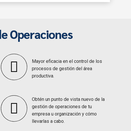
l área productiva
cos que causan pérdidas de valor.
d productiva
lla que limitan la capacidad de producción y el
dad
oducción, calidad y costos
e tus equipos y operaciones.
de Operaciones
os productivos
no y la gestión de riesgos, reduciendo la probabilidad
o
dad social
Mayor eficacia en el control de los
procesos de gestión del área
productiva.
Obtén un punto de vista nuevo de la
gestión de operaciones de tu
empresa u organización y cómo
llevarlas a cabo.