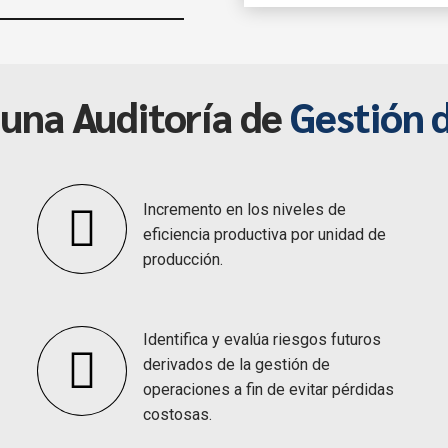
Estructura y funciones de
Identifica procesos críti
Evaluación de la Capacida
Identifica cuellos de bote
Análisis de la Productivi
crecimiento.
Sistemas de control de pr
Mejora la productividad d
 una Auditoría de
Gestión 
Evaluación de los proces
Fortalece el control inter
Gestión de Mantenimient
de errores costosos.
Seguridad y responsabili
Incremento en los niveles de
eficiencia productiva por unidad de
producción.
Identifica y evalúa riesgos futuros
derivados de la gestión de
operaciones a fin de evitar pérdidas
costosas.