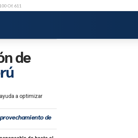
 100 Of. 611
ón de
erú
 ayuda a optimizar
 aprovechamiento de