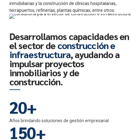
2
4
1
1
inmobiliarias y la construcción de clínicas hospitalarias,
3
terrapuertos, refinerías, plantas químicas, entre otros.
5
2
2
4
Desarrollamos capacidades en
6
3
3
el sector de
construcción e
0
5
7
4
4
infraestructura
, ayudando a
1
6
impulsar proyectos
0
8
0
5
5
inmobiliarios y de
2
7
construcción.
1
9
1
6
6
3
8
2
0
+
2
7
7
0
4
9
3
3
8
8
Años brindando soluciones de gestión empresarial
1
5
0
+
4