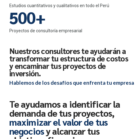
4
9
9
2
6
Estudios cuantitativos y cualitativos en todo el Perú
5
5
0
0
+
3
7
6
6
Proyectos de consultoría empresarial
4
8
7
7
Nuestros consultores te ayudarán a
5
9
transformar tu estructura de costos
8
8
y encaminar tus proyectos de
6
0
inversión.
9
9
Hablemos de los desafíos que enfrenta tu empresa
7
0
0
8
Te ayudamos a identificar la
demanda de tus proyectos,
9
maximizar el valor de tus
negocios
y alcanzar tus
0