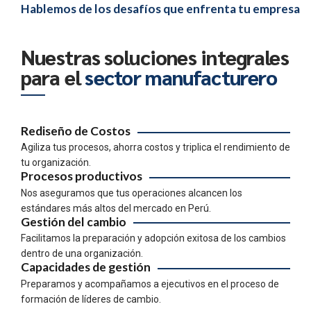
6
0
9
9
Hablemos de los desafíos que enfrenta tu empresa
7
0
0
Nuestras soluciones integrales
8
para el
sector manufacturero
9
Rediseño de Costos
0
Agiliza tus procesos, ahorra costos y triplica el rendimiento de
tu organización.
Procesos productivos
Nos aseguramos que tus operaciones alcancen los
estándares más altos del mercado en Perú.
Gestión del cambio
Facilitamos la preparación y adopción exitosa de los cambios
dentro de una organización.
Capacidades de gestión
Preparamos y acompañamos a ejecutivos en el proceso de
formación de líderes de cambio.