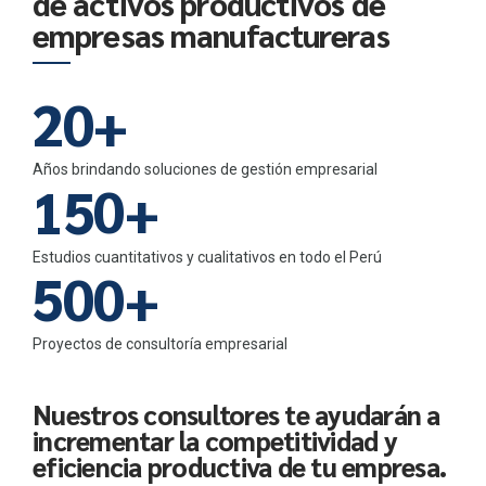
0
8
0
5
5
de activos productivos de
2
7
empresas manufactureras
1
9
1
6
6
3
8
2
0
+
2
7
7
0
4
9
3
3
8
8
Años brindando soluciones de gestión empresarial
1
5
0
+
4
4
9
9
2
6
Estudios cuantitativos y cualitativos en todo el Perú
5
5
0
0
+
3
7
6
6
Proyectos de consultoría empresarial
4
8
7
7
Nuestros consultores te ayudarán a
5
9
incrementar la competitividad y
8
8
eficiencia productiva de tu empresa.