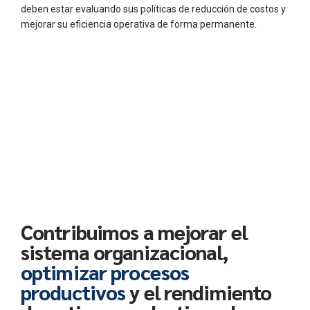
0
deben estar evaluando sus políticas de reducción de costos y
mejorar su eficiencia operativa de forma permanente.
1
0
2
1
3
0
0
2
4
1
1
3
5
2
2
4
Contribuimos a mejorar el
6
3
3
sistema organizacional,
0
5
7
4
4
optimizar procesos
1
6
productivos
y el rendimiento