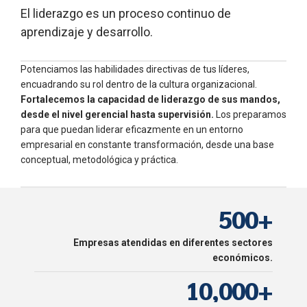
1
1
El liderazgo es un proceso continuo de
2
2
aprendizaje y desarrollo.
0
0
0
0
3
3
1
1
1
1
4
4
Potenciamos las habilidades directivas de tus líderes,
encuadrando su rol dentro de la cultura organizacional.
2
2
2
2
0
5
5
Fortalecemos la capacidad de liderazgo de sus mandos,
0
3
3
3
3
1
6
6
desde el nivel gerencial hasta supervisión.
Los preparamos
para que puedan liderar eficazmente en un entorno
1
4
4
4
4
2
7
7
empresarial en constante transformación, desde una base
2
conceptual, metodológica y práctica.
5
5
5
5
3
8
8
3
6
6
6
6
4
9
9
4
7
7
7
7
5
0
0
+
5
8
8
8
8
6
Empresas atendidas en diferentes sectores
6
0
9
9
9
9
7
económicos.
7
1
0
,
0
0
0
+
8