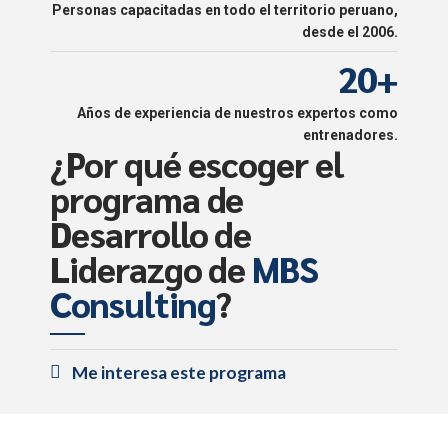
0
8
2
9
Personas capacitadas en todo el territorio peruano,
1
9
3
desde el 2006.
0
2
0
+
4
3
5
Años de experiencia de nuestros expertos como
4
entrenadores.
6
¿Por qué escoger el
5
7
programa de
6
8
Desarrollo de
7
9
Liderazgo de
MBS
8
0
Consulting
?
9
0
Me interesa este programa