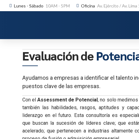
Lunes - Sábado
10AM - 5PM
Oficina
Av. Ejército / Av. Lima
Evaluación de
Potenci
Ayudamos a empresas a identificar el talento ind
puestos clave de las empresas.
Con el
Assessment de Potencial
, no solo medimos 
también las habilidades, rasgos, aptitudes y capa
liderazgo en el futuro. Esta consultoría es especia
que buscan la sucesión de líderes clave; que está
acelerado; que pertenecen a industrias altamente co
proceso de fusión o adquisición empresarial.