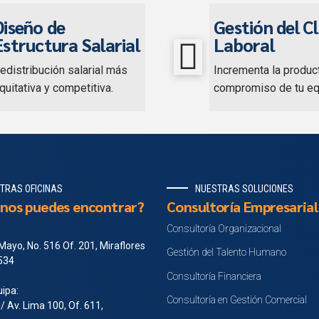
Diseño de
Gestión del C
Estructura Salarial
Laboral
edistribución salarial más
Incrementa la produc
quitativa y competitiva.
compromiso de tu eq
TRAS OFICINAS
NUESTRAS SOLUCIONES
nos puedes encontrar?
Consultoría Empresarial
Consultoría Organizacional
Mayo, No. 516 Of. 201, Miraflores
Gestión del Talento Humano
 534
Consultoría Financiera
ipa:
Consultoría en Gestión Comercial
 / Av. Lima 100, Of. 611,