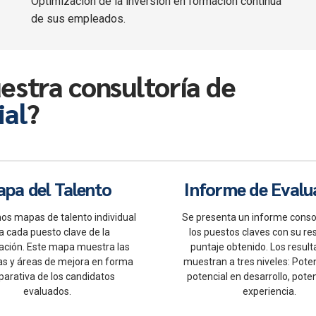
Optimización de la inversión en formación continua
de sus empleados.
estra consultoría de
ial
?
pa del Talento
Informe de Evalu
os mapas de talento individual
Se presenta un informe conso
a cada puesto clave de la
los puestos claves con su re
ación. Este mapa muestra las
puntaje obtenido. Los resul
as y áreas de mejora en forma
muestran a tres niveles: Poten
arativa de los candidatos
potencial en desarrollo, pote
evaluados.
experiencia.