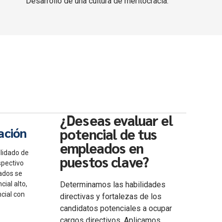
Desarrollo de una cultura de meritocracia.
¿Deseas evaluar el
ación
potencial de tus
empleados en
lidado de
puestos clave?
spectivo
tados se
cial alto,
Determinamos las habilidades
ncial con
directivas y fortalezas de los
candidatos potenciales a ocupar
cargos directivos. Aplicamos