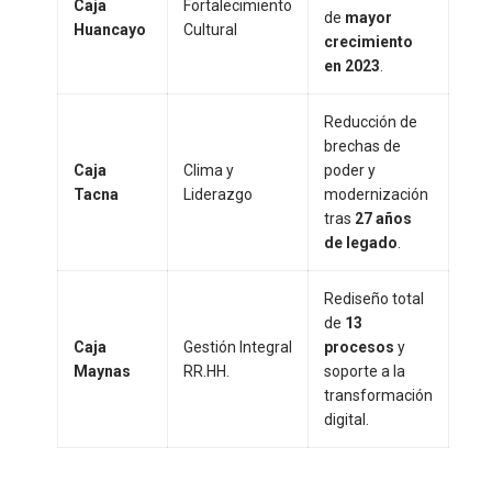
Caja
Fortalecimiento
de
mayor
Huancayo
Cultural
crecimiento
en 2023
.
Reducción de
brechas de
Caja
Clima y
poder y
Tacna
Liderazgo
modernización
tras
27 años
de legado
.
Rediseño total
de
13
Caja
Gestión Integral
procesos
y
Maynas
RR.HH.
soporte a la
transformación
digital.