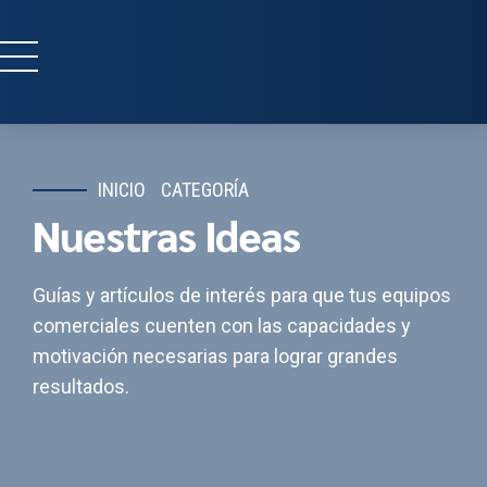
INICIO
CATEGORÍA
Nuestras Ideas
Guías y artículos de interés para que tus equipos
comerciales cuenten con las capacidades y
motivación necesarias para lograr grandes
resultados.