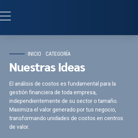
INICIO
CATEGORÍA
Nuestras Ideas
El análisis de costos es fundamental para la
gestión financiera de toda empresa,
independientemente de su sector o tamaño.
Maximiza el valor generado por tus negocio,
transformando unidades de costos en centros
de valor.