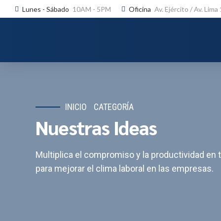
Lunes - Sábado
10AM - 5PM
Oficina
Av. Ejército / Av. Lima
INICIO
CATEGORÍA
Nuestras Ideas
Multiplica el compromiso y la productividad e
para mejorar el clima laboral en las empresas.