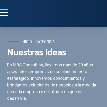
INICIO
CATEGORÍA
Nuestras Ideas
En MBS Consulting, llevamos más de 20 años
apoyando a empresas en su planeamiento
estratégico. Innovamos conocimientos y
brindamos soluciones de negocios a la medida
de cada empresa y el entorno en que se
desarrolla.