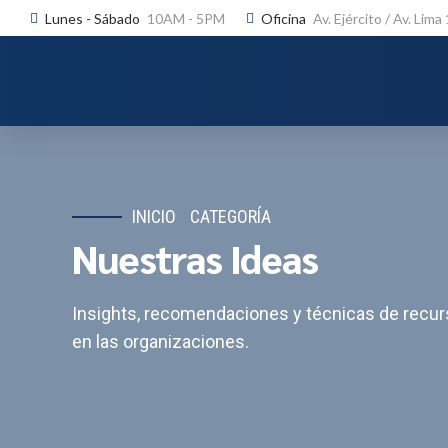
Lunes - Sábado
10AM - 5PM
Oficina
Av. Ejército / Av. Lima
INICIO
CATEGORÍA
Nuestras Ideas
Insights, recomendaciones y técnicas de recurs
en las organizaciones.