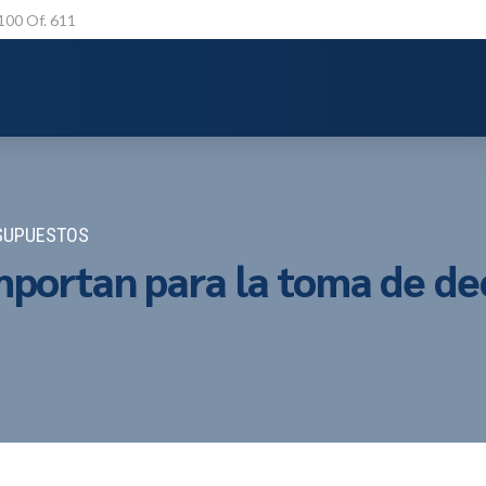
 100 Of. 611
SUPUESTOS
mportan para la toma de deci