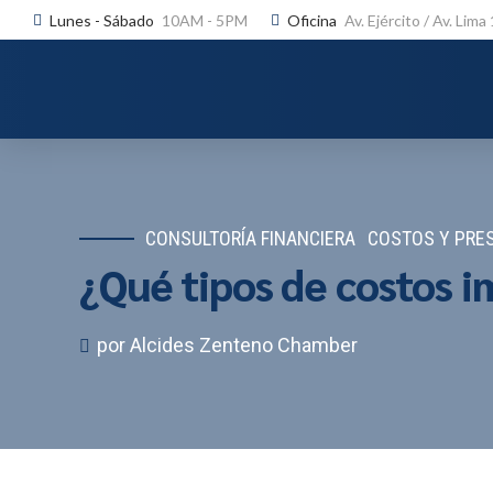
Lunes - Sábado
10AM - 5PM
Oficina
Av. Ejército / Av. Lima
CONSULTORÍA FINANCIERA
COSTOS Y PRE
¿Qué tipos de costos i
por Alcides Zenteno Chamber