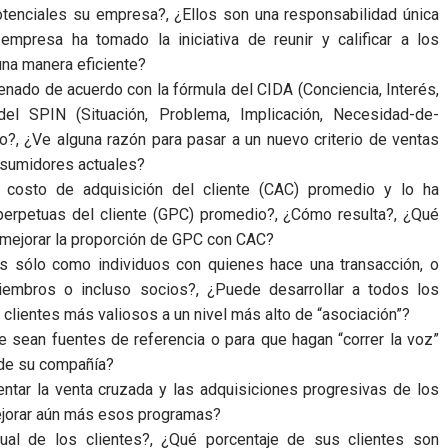
enciales su empresa?, ¿Ellos son una responsabilidad única
empresa ha tomado la iniciativa de reunir y calificar a los
na manera eficiente?
enado de acuerdo con la fórmula del CIDA (Conciencia, Interés,
del SPIN (Situación, Problema, Implicación, Necesidad-de-
o?, ¿Ve alguna razón para pasar a un nuevo criterio de ventas
nsumidores actuales?
 costo de adquisición del cliente (CAC) promedio y lo ha
erpetuas del cliente (GPC) promedio?, ¿Cómo resulta?, ¿Qué
mejorar la proporción de GPC con CAC?
s sólo como individuos con quienes hace una transacción, o
iembros o incluso socios?, ¿Puede desarrollar a todos los
s clientes más valiosos a un nivel más alto de “asociación”?
ue sean fuentes de referencia o para que hagan “correr la voz”
 de su compañía?
entar la venta cruzada y las adquisiciones progresivas de los
jorar aún más esos programas?
idual de los clientes?, ¿Qué porcentaje de sus clientes son