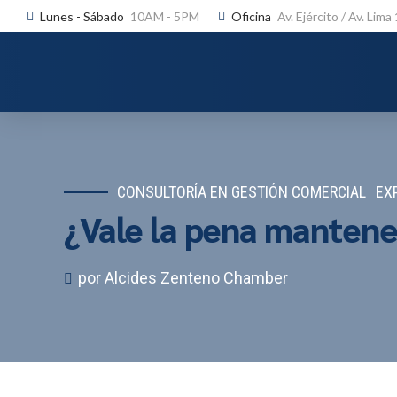
Lunes - Sábado
10AM - 5PM
Oficina
Av. Ejército / Av. Lima
CONSULTORÍA EN GESTIÓN COMERCIAL
EX
¿Vale la pena mantener
por Alcides Zenteno Chamber