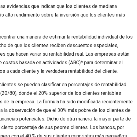
rtas evidencias que indican que los clientes de mediana
 alto rendimiento sobre la inversión que los clientes más
ontrar una manera de estimar la rentabilidad individual de los
echo de que los clientes reciben descuentos especiales,
nes que hacen variar su rentabilidad real. Las empresas están
e costos basada en actividades (ABC)* para determinar el
s a cada cliente y la verdadera rentabilidad del cliente.
lientes se pueden clasificar en porcentajes de rentabilidad.
o (20/80); donde el 20% superior de los clientes rentables
es de la empresa. La fórmula ha sido modificada recientemente
ga la observación de que el 30% más pobre de los clientes de
anancias potenciales. Dicho de otra manera, la mayor parte de
cierto porcentaje de sus peores clientes. Los bancos, por
inero con el 40 % de sus clientes minoristas más pequeños.