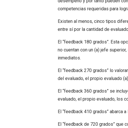
desempeño y por tanto pueden con s
competencias requeridas para log
Existen al menos, cinco tipos difer
entre sí por la cantidad de evaluad
El “feedback 180 grados”. Esta opci
no cuentan con un (a) jefe superior
inmediatos.
El “feedback 270 grados” lo valoran
del evaluado, el propio evaluado (a
El “feedback 360 grados” se incluye
evaluado, el propio evaluado, los co
El “feedback 410 grados” abarca a 
El “feedback de 720 grados” que co