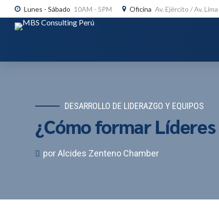
Lunes - Sábado
10AM - 5PM
Oficina
Av. Ejército / Av. Lim
DESARROLLO DE LIDERAZGO Y EQUIPOS
¿Cómo formar Líderes 
por Alcides Zenteno Chamber