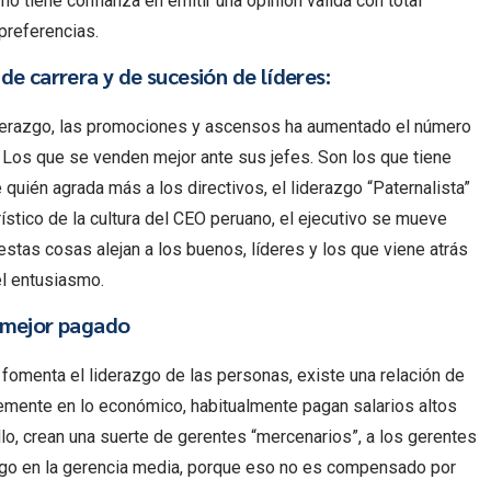
 no tiene confianza en emitir una opinión valida con total
preferencias.
de carrera y de sucesión de líderes:
derazgo, las promociones y ascensos ha aumentado el número
 Los que se venden mejor ante sus jefes. Son los que tiene
quién agrada más a los directivos, el liderazgo “Paternalista”
rístico de la cultura del CEO peruano, el ejecutivo se mueve
 estas cosas alejan a los buenos, líderes y los que viene atrás
 el entusiasmo.
o mejor pagado
fomenta el liderazgo de las personas, existe una relación de
emente en lo económico, habitualmente pagan salarios altos
o, crean una suerte de gerentes “mercenarios”, a los gerentes
azgo en la gerencia media, porque eso no es compensado por