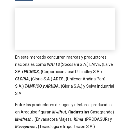
En este mercado concurren marcas y productores
nacionales como
WATTS
(Socosani S.A.) LAIVE, (Laive
SA.)
FRUGOS
, (
Corporación José R. Lindley S.A.)
GLORIA
, (
Gloria S.A.)
ADES, (
Unilever Andina Perú
S.A,)
TAMPICO y ARUBA
, (G
loria S.A.) y Selva Industrial
S.A.
Entre los productores de jugos y néctares producidos
en Arequipa figuran
kiwifrut
, (industrias
Casagrande)
kiwifresh
,
(Envasadora Majes)
,
Kima
(
PRODASUR) y
M
acapowe
r, (
Tecnología e Importación S.A.)