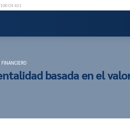
a 100 Of. 611
 FINANCIERO
alidad basada en el valor?