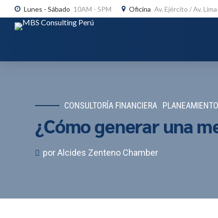
Lunes - Sábado
10AM - 5PM
Oficina
Av. Ejército / Av. Lim
CONSULTORÍA FINANCIERA
PLANEAMIENTO
¿Cómo generar una ment
por Alcides Zenteno Chamber