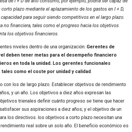
sa de I + D de alto consumo, por ejemplo, podría ser capaz de
 corto plazo mediante el aplazamiento de los gastos en I + D,
 capacidad para seguir siendo competitivos en el largo plazo.
 no financiera, tales como el progreso hacia los objetivos
ta los objetivos financieros
.
erentes niveles dentro de una organización.
Gerentes de
vel deben tener metas para el desempeño financiero
cieros en toda la unidad. Los gerentes funcionales
 tales como el coste por unidad y calidad
.
zo con los de largo plazo. Establecer objetivos de rendimiento
años, y un año. Los objetivos a diez años expresan las
bjetivos trienales definir cuánto progreso se tiene que hacer
satisfacer sus aspiraciones a diez años; y el objetivo de un
ra los directivos. los objetivos a corto plazo necesitan una
rendimiento real sobre un solo año. El beneficio económico es